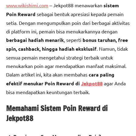
www.wikishimi.com
– Jekpot88 menawarkan
sistem
Poin Reward
sebagai bentuk apresiasi kepada pemain
setia. Dengan mengumpulkan poin dari berbagai aktivitas
di platform ini, pemain bisa menukarkannya dengan
berbagai hadiah menarik
, seperti
bonus taruhan, free
spin, cashback, hingga hadiah eksklusif
. Namun, tidak
semua pemain mengetahui strategi terbaik untuk
menukarkan poin agar mendapatkan manfaat maksimal.
Dalam artikel ini, kita akan membahas
cara paling
efektif menukar Poin Reward di
Jekpot88
agar Anda
bisa mendapatkan keuntungan terbaik.
Memahami Sistem Poin Reward di
Jekpot88