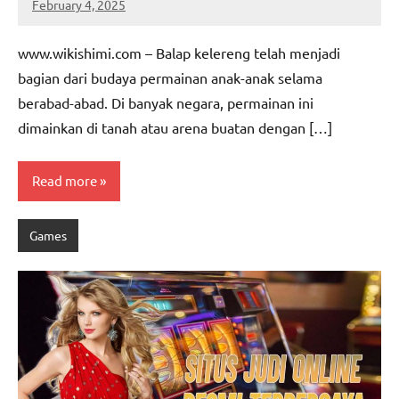
February 4, 2025
Gerald
Foster
www.wikishimi.com – Balap kelereng telah menjadi
bagian dari budaya permainan anak-anak selama
berabad-abad. Di banyak negara, permainan ini
dimainkan di tanah atau arena buatan dengan […]
Read more
Games