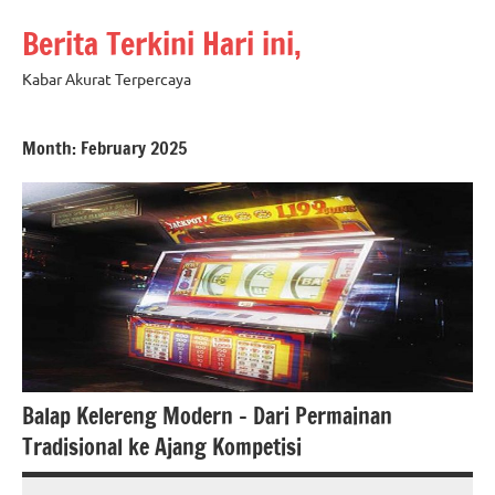
Skip
Berita Terkini Hari ini,
to
content
Kabar Akurat Terpercaya
Month:
February 2025
Balap Kelereng Modern – Dari Permainan
Tradisional ke Ajang Kompetisi