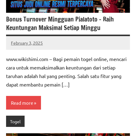
Bonus Turnover Mingguan Pialatoto – Raih
Keuntungan Maksimal Setiap Minggu
February 3, 2025
Gerald
Foster
www.wikishimi.com – Bagi pemain togel online, mencari
cara untuk memaksimalkan keuntungan dari setiap
taruhan adalah hal yang penting. Salah satu fitur yang
dapat membantu pemain […]
Read more
Togel