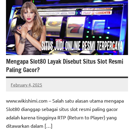
Mengapa Slot80 Layak Disebut Situs Slot Resmi
Paling Gacor?
February 4, 2025
Gerald
Foster
www.wikishimi.com – Salah satu alasan utama mengapa
Slot80 dianggap sebagai situs slot resmi paling gacor
adalah karena tingginya RTP (Return to Player) yang
ditawarkan dalam […]